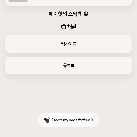
에이핫의 스낵챗 🍪
📺 채널
웹사이트
유튜브
Create my page for free  >